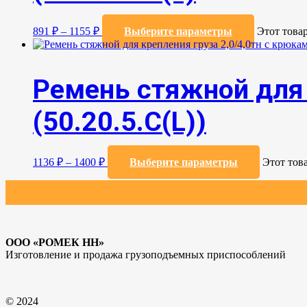
891
₽
–
1155
₽
Выберите параметры
Этот това
Ремень стяжной для 
(50.20.5.C(L))
1136
₽
–
1400
₽
Выберите параметры
Этот тов
ООО «РОМЕК НН»
Изготовление и продажа грузоподъемных приспособлений
© 2024