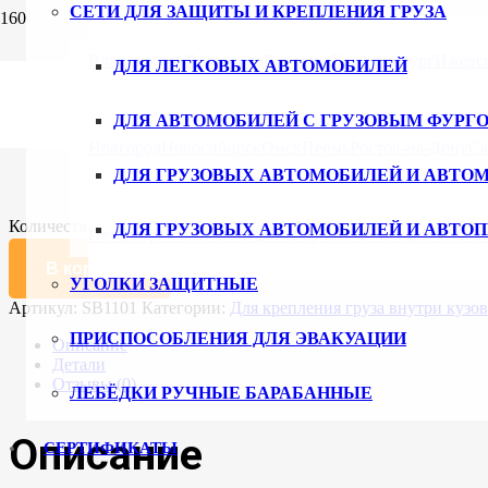
СЕТИ ДЛЯ ЗАЩИТЫ И КРЕПЛЕНИЯ ГРУЗА
Главная
/
Каталог
/
Планки, Штанги
/ Штанга распорная телеск
Владивосток
Волгоград
Воронеж
Екатеринбург
Ижевс
ДЛЯ ЛЕГКОВЫХ АВТОМОБИЛЕЙ
Штанга распорная телескопическая
ДЛЯ АВТОМОБИЛЕЙ С ГРУЗОВЫМ ФУРГ
4030
₽
Новгород
Новосибирск
Омск
Пермь
Ростов-на-Дону
Са
ДЛЯ ГРУЗОВЫХ АВТОМОБИЛЕЙ И АВТО
Длина (мм)
Очистить
Количество товара Штанга распорная телескопическая для рей
ДЛЯ ГРУЗОВЫХ АВТОМОБИЛЕЙ И АВТО
Петербург
Ульяновск
Уфа
Хабаровск
Чебоксары
Челяби
В корзину
УГОЛКИ ЗАЩИТНЫЕ
Артикул:
SB1101
Категории:
Для крепления груза внутри кузо
ПРИСПОСОБЛЕНИЯ ДЛЯ ЭВАКУАЦИИ
Описание
Детали
Отзывы (0)
ЛЕБЁДКИ РУЧНЫЕ БАРАБАННЫЕ
Описание
СЕРТИФИКАТЫ