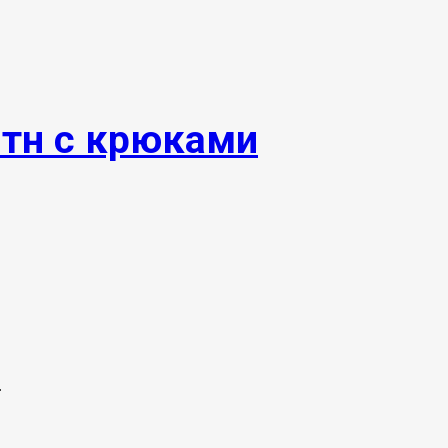
0тн с крюками
.