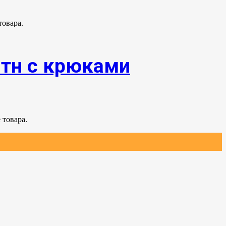
товара.
0тн с крюками
 товара.