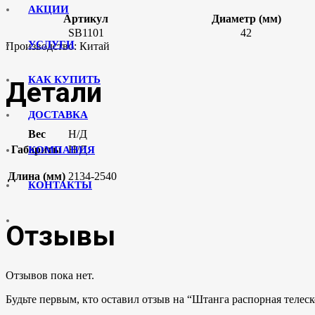
АКЦИИ
Артикул
Диаметр (мм)
SB1101
42
УСЛУГИ
Производство: Китай
КАК КУПИТЬ
Детали
ДОСТАВКА
Вес
Н/Д
Габариты
Н/Д
КОМПАНИЯ
Длина (мм)
2134-2540
КОНТАКТЫ
Отзывы
Отзывов пока нет.
Будьте первым, кто оставил отзыв на “Штанга распорная телес