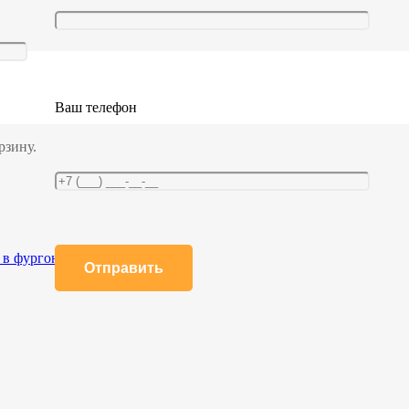
Ваш телефон
рзину.
 в фургоне
,
Планки, Штанги