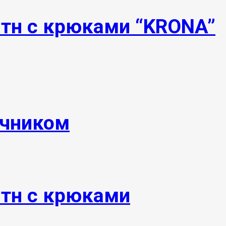
0тн с крюками “KRONA”
ечником
0тн с крюками