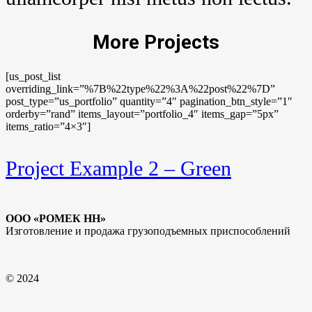
More Projects
[us_post_list
overriding_link=”%7B%22type%22%3A%22post%22%7D”
post_type=”us_portfolio” quantity=”4″ pagination_btn_style=”1″
orderby=”rand” items_layout=”portfolio_4″ items_gap=”5px”
items_ratio=”4×3″]
Project Example 2 – Green
ООО «РОМЕК НН»
Изготовление и продажа грузоподъемных приспособлений
© 2024