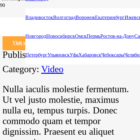
Project Example 2 – Pink
Владивосток
Волгоград
Воронеж
Екатеринбург
Ижевс
Новгород
Новосибирск
Омск
Пермь
Ростов-на-Дону
Са
Visit website
Published:
12 лет назад
Петербург
Ульяновск
Уфа
Хабаровск
Чебоксары
Челяби
Category:
Video
Nulla iaculis molestie fermentum.
Ut vel justo molestie, maximus
nulla eu, tempus turpis. Donec
commodo quam et tempor
dignissim. Praesent eu aliquet